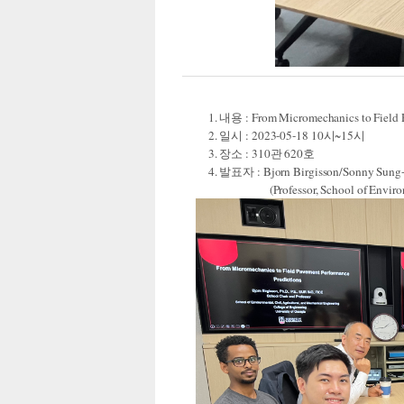
1. 내용 : From Micromechanics to Field Pa
2. 일시 : 2023-05-18 10시~15시
3. 장소 : 310관 620호
4. 발표자 : Bjorn Birgisson/Sonny Sung
(Professor, School of Environmental, 