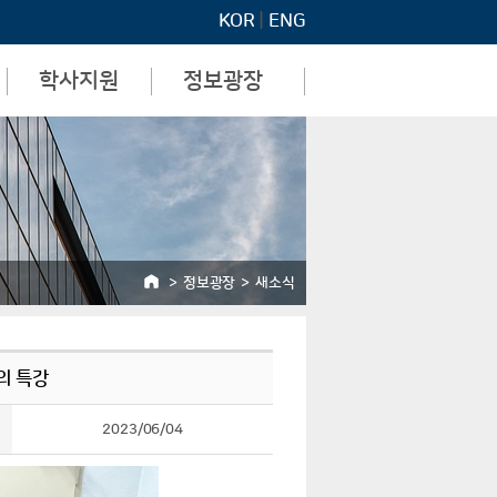
KOR
|
ENG
학사지원
정보광장
일반전형 지원 절차 및
공지사항
일정
새소식
학사 일정
교육연구단 운영 규정
교과 과정
지원제도
정보광장
새소식
교수의 특강
2023/06/04