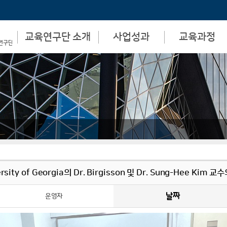
교육연구단 소개
사업성과
교육과정
연구단
비전 및 목표
논문 및 저서
교육 목표
학과장 인사말
특허 및 기술이전
교육 과정
교육 연구단장 인사말
산학협력
사업 참여자
사업단 신청서
rsity of Georgia의 Dr. Birgisson 및 Dr. Sung-Hee Kim 
날짜
운영자