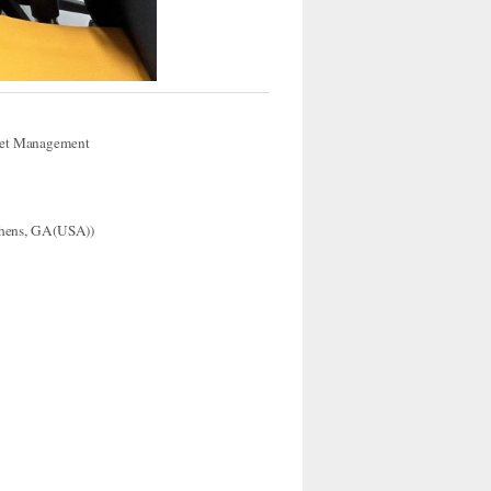
set Management
hens, GA(USA))